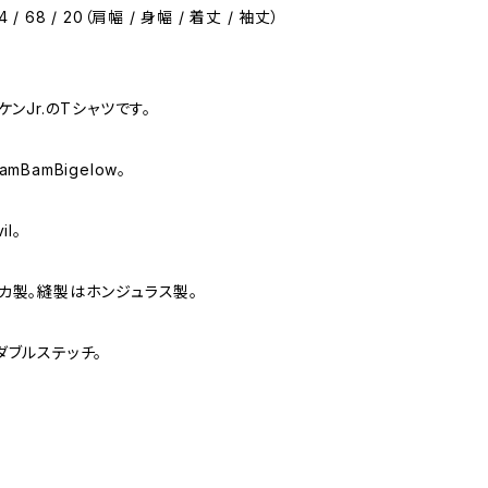
54 / 68 / 20（肩幅 / 身幅 / 着丈 / 袖丈）
ケンJr.のTシャツです。
mBamBigelow。
il。
カ製。縫製はホンジュラス製。
ダブルステッチ。
。