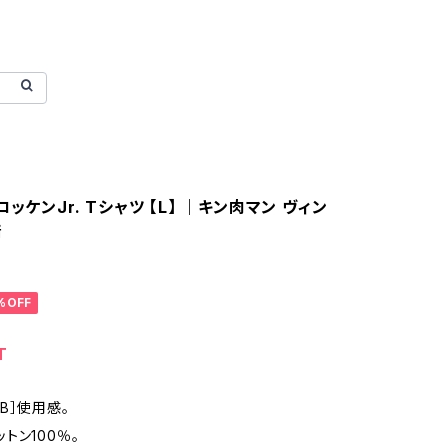
ロッケンJr. Tシャツ 【L】 ｜キン肉マン ヴィン
着
%OFF
T
：［B］使用感。
コットン100％。