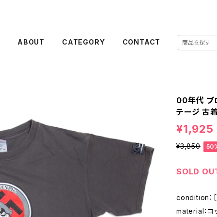
E
ABOUT
CATEGORY
CONTACT
00年代 ブ
テージ 古
¥1,925
¥3,850
50
SOLD OU
condition
material：