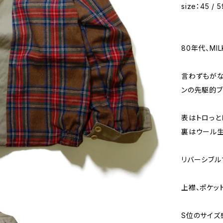
size：45 / 
80年代、MI
言わずもがな
ンの先駆的ブ
表はトロっと
裏はウール生
リバーシブル
上襟、ポケッ
S位のサイズ