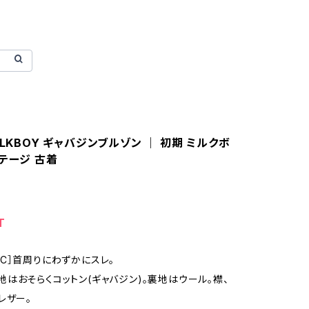
ILKBOY ギャバジンブルゾン ｜ 初期 ミルクボ
テージ 古着
T
n：［C］首周りにわずかにスレ。
l：表地はおそらくコットン(ギャバジン)。裏地はウール。襟、
レザー。