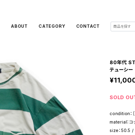
E
ABOUT
CATEGORY
CONTACT
80年代 S
テューシー 
¥11,00
SOLD OU
conditi
material：
size：50.5 