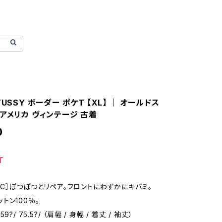
TUSSY ボーダー ポケT 【XL】 ｜ オールドス
アメリカ ヴィンテージ 古着
0
T
on：［C］ぽつぽつとリペア。フロントにわずかにキバミ。
コットン100％。
/ 59?/ 75.5?/ （肩幅 / 身幅 / 着丈 / 袖丈）