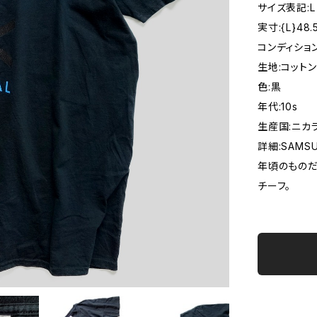
サイズ表記:L
実寸:{L}48.
コンディション
生地:コットン
色:黒
年代:10s
生産国:ニカ
詳細:SAMSU
年頃のものだ
チーフ。